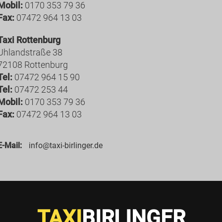
Mobil:
0170 353 79 36
Fax:
07472 964 13 03
Taxi Rottenburg
Uhlandstraße 38
72108 Rottenburg
Tel:
07472 964 15 90
Tel:
07472 253 44
Mobil:
0170 353 79 36
Fax:
07472 964 13 03
E-Mail:
info@taxi-birlinger.de
TAXI
BIRLINGER